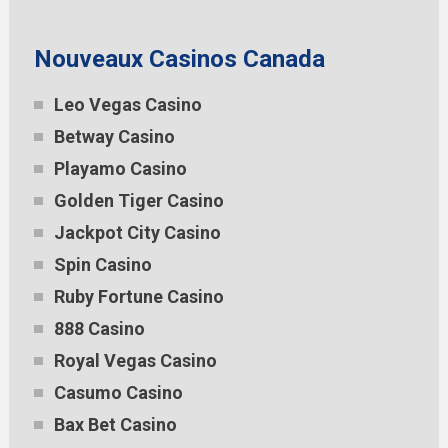
Nouveaux Casinos Canada
Leo Vegas Casino
Betway Casino
Playamo Casino
Golden Tiger Casino
Jackpot City Casino
Spin Casino
Ruby Fortune Casino
888 Casino
Royal Vegas Casino
Casumo Casino
Bax Bet Casino