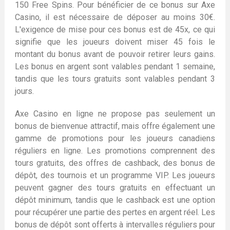
150 Free Spins. Pour bénéficier de ce bonus sur Axe
Casino, il est nécessaire de déposer au moins 30€.
L'exigence de mise pour ces bonus est de 45x, ce qui
signifie que les joueurs doivent miser 45 fois le
montant du bonus avant de pouvoir retirer leurs gains.
Les bonus en argent sont valables pendant 1 semaine,
tandis que les tours gratuits sont valables pendant 3
jours.
Axe Casino en ligne ne propose pas seulement un
bonus de bienvenue attractif, mais offre également une
gamme de promotions pour les joueurs canadiens
réguliers en ligne. Les promotions comprennent des
tours gratuits, des offres de cashback, des bonus de
dépôt, des tournois et un programme VIP. Les joueurs
peuvent gagner des tours gratuits en effectuant un
dépôt minimum, tandis que le cashback est une option
pour récupérer une partie des pertes en argent réel. Les
bonus de dépôt sont offerts à intervalles réguliers pour