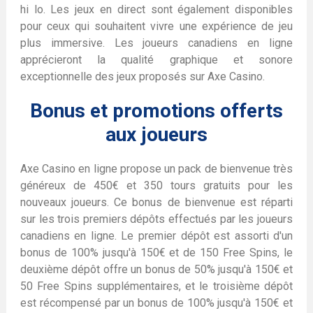
hi lo. Les jeux en direct sont également disponibles
pour ceux qui souhaitent vivre une expérience de jeu
plus immersive. Les joueurs canadiens en ligne
apprécieront la qualité graphique et sonore
exceptionnelle des jeux proposés sur Axe Casino.
Bonus et promotions offerts
aux joueurs
Axe Casino en ligne propose un pack de bienvenue très
généreux de 450€ et 350 tours gratuits pour les
nouveaux joueurs. Ce bonus de bienvenue est réparti
sur les trois premiers dépôts effectués par les joueurs
canadiens en ligne. Le premier dépôt est assorti d'un
bonus de 100% jusqu'à 150€ et de 150 Free Spins, le
deuxième dépôt offre un bonus de 50% jusqu'à 150€ et
50 Free Spins supplémentaires, et le troisième dépôt
est récompensé par un bonus de 100% jusqu'à 150€ et