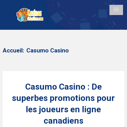
Accueil:
Casumo Casino
Casumo Casino : De
superbes promotions pour
les joueurs en ligne
canadiens