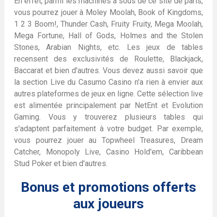
En effet, parmi les machines à sous de ce site de paris,
vous pourrez jouer à Moley Moolah, Book of Kingdoms,
1 2 3 Boom!, Thunder Cash, Fruity Fruity, Mega Moolah,
Mega Fortune, Hall of Gods, Holmes and the Stolen
Stones, Arabian Nights, etc. Les jeux de tables
recensent des exclusivités de Roulette, Blackjack,
Baccarat et bien d'autres. Vous devez aussi savoir que
la section Live du Casumo Casino n'a rien à envier aux
autres plateformes de jeux en ligne. Cette sélection live
est alimentée principalement par NetEnt et Evolution
Gaming. Vous y trouverez plusieurs tables qui
s'adaptent parfaitement à votre budget. Par exemple,
vous pourrez jouer au Topwheel Treasures, Dream
Catcher, Monopoly Live, Casino Hold'em, Caribbean
Stud Poker et bien d'autres.
Bonus et promotions offerts
aux joueurs