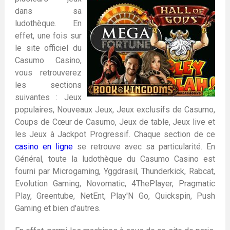
dans sa
ludothèque. En
effet, une fois sur
le site officiel du
Casumo Casino,
vous retrouverez
les sections
suivantes : Jeux
populaires, Nouveaux Jeux, Jeux exclusifs de Casumo,
Coups de Cœur de Casumo, Jeux de table, Jeux live et
les Jeux à Jackpot Progressif. Chaque section de ce
casino en ligne
se retrouve avec sa particularité. En
Général, toute la ludothèque du Casumo Casino est
fourni par Microgaming, Yggdrasil, Thunderkick, Rabcat,
Evolution Gaming, Novomatic, 4ThePlayer, Pragmatic
Play, Greentube, NetEnt, Play'N Go, Quickspin, Push
Gaming et bien d'autres.