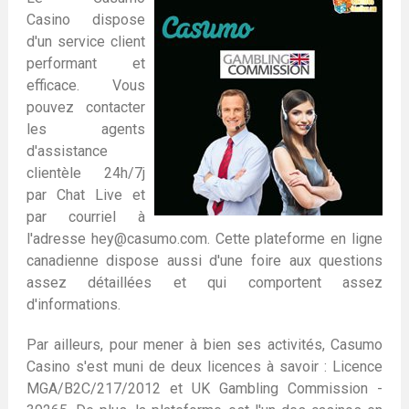
Casino dispose
d'un service client
performant et
efficace. Vous
pouvez contacter
les agents
d'assistance
clientèle 24h/7j
par Chat Live et
par courriel à
l'adresse
hey@casumo.com
. Cette plateforme en ligne
canadienne dispose aussi d'une foire aux questions
assez détaillées et qui comportent assez
d'informations.
Par ailleurs, pour mener à bien ses activités, Casumo
Casino s'est muni de deux licences à savoir : Licence
MGA/B2C/217/2012 et UK Gambling Commission -