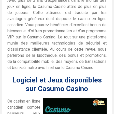
Avec plus de 5 ans d'expériences dans le monde des
jeux en ligne, le Casumo Casino attire de plus en plus
de joueurs. Cette attirance est traduite par les
avantages généreux dont dispose le casino en ligne
canadien. Vous pourrez bénéficier d'excellent bonus de
bienvenue, d'offres promotionnelles et d'un programme
VIP sur le Casumo Casino. Le tout sur une plateforme
munie des meilleures technologies de sécurité et
d'assistance clientèle. Au cours de cette revue, nous
parlerons de la ludothèque, des bonus et promotions,
de la compatibilité mobile, des moyens de transactions
et bien-sûr notre avis final sur le Casumo Casino.
Logiciel et Jeux disponibles
sur Casumo Casino
Ce casino en ligne
canadien compte
plusieurs jeux